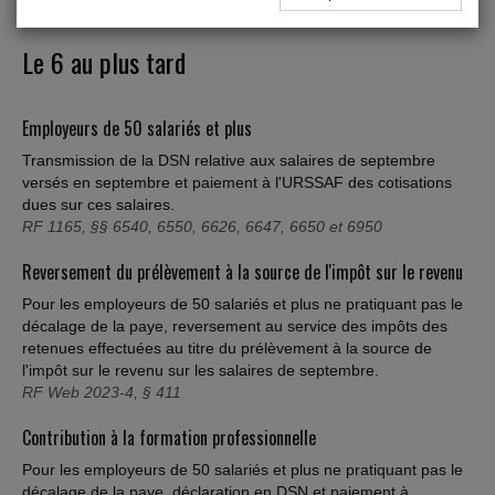
Le 6 au plus tard
Employeurs de 50 salariés et plus
Transmission de la DSN relative aux salaires de septembre
versés en septembre et paiement à l'URSSAF des cotisations
dues sur ces salaires.
RF 1165, §§ 6540, 6550, 6626, 6647, 6650 et 6950
Reversement du prélèvement à la source de l'impôt sur le revenu
Pour les employeurs de 50 salariés et plus ne pratiquant pas le
décalage de la paye, reversement au service des impôts des
retenues effectuées au titre du prélèvement à la source de
l'impôt sur le revenu sur les salaires de septembre.
RF Web 2023-4, § 411
Contribution à la formation professionnelle
Pour les employeurs de 50 salariés et plus ne pratiquant pas le
décalage de la paye, déclaration en DSN et paiement à