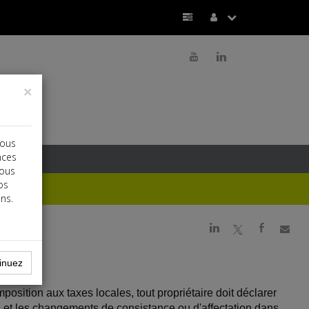
r
j
×
vous
nces
vous
os
ns.
j
a
b
inuez
osition aux taxes locales, tout propriétaire doit déclarer
s et les changements de consistance ou d'affectation dans