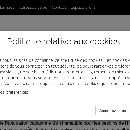
données
Adresses utiles
Contact
Espace client
Politique relative aux cookies
ous les sites de confiance, ce site utilise des cookies. Les cookies 
tent de vous connecter en tout sécurité, de sauvegarder vos préfére
, newsletter, recherche, etc.). Ils nous permettent également de mieux 
tre pour mieux vous servir et vous proposer des services adaptés à v
s
s. Vous conserverez toujours le contrôle des cookies que nous utiliso
vos préférences
03-23
OCAUX
Acceptez et cont
e l'évaluation cadastrale d'un immeuble pour les besoins de l'imp
rvice des impôts du lieu de situation les constructions nouvelle