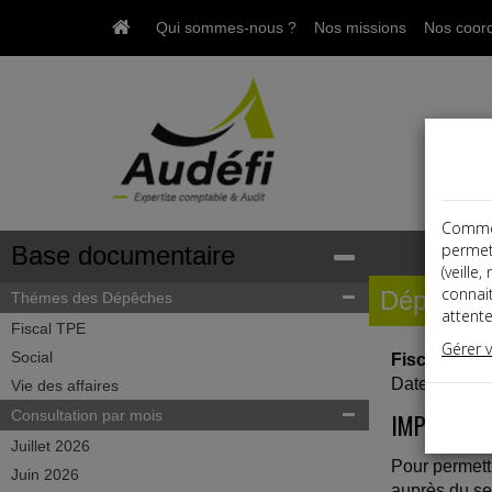
Qui sommes-nous ?
Nos missions
Nos coor
Comme t
permet
Base documentaire
(veille
connai
Dépêche
Thémes des Dépêches
attente
Fiscal TPE
Gérer 
Social
Fiscal TPE
Date: 2021-
Vie des affaires
Consultation par mois
IMPÔTS L
Juillet 2026
Pour permettr
Juin 2026
auprès du se