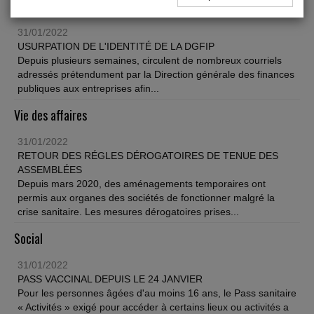
Fiscal TPE
31/01/2022
USURPATION DE L'IDENTITÉ DE LA DGFIP
Depuis plusieurs semaines, circulent de nombreux courriels
adressés prétendument par la Direction générale des finances
publiques aux entreprises afin...
Vie des affaires
31/01/2022
RETOUR DES RÉGLES DÉROGATOIRES DE TENUE DES
ASSEMBLÉES
Depuis mars 2020, des aménagements temporaires ont
permis aux organes des sociétés de fonctionner malgré la
crise sanitaire. Les mesures dérogatoires prises...
Social
31/01/2022
PASS VACCINAL DEPUIS LE 24 JANVIER
Pour les personnes âgées d'au moins 16 ans, le Pass sanitaire
« Activités » exigé pour accéder à certains lieux ou activités a