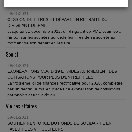
Fiscal TPE
29/01/2021
CESSION DE TITRES ET DÉPART EN RETRAITE DU
DIRIGEANT DE PME
Jusqu'au 31 décembre 2022, un dirigeant de PME soumise à
l'impôt sur les sociétés qui cède les titres de sa société au
moment de son départ en retraite...
Social
29/01/2021
EXONÉRATIONS COVID-19 ET AIDES AU PAIEMENT DES
COTISATIONS POUR PLUS D'ENTREPRISES
La troisième loi de finances rectificative pour 2020, complétée
par un décret, a mis en place une exonération de cotisations
patronales et une aide au...
Vie des affaires
29/01/2021
SOUTIEN RENFORCÉ DU FONDS DE SOLIDARITÉ EN
FAVEUR DES VITICULTEURS