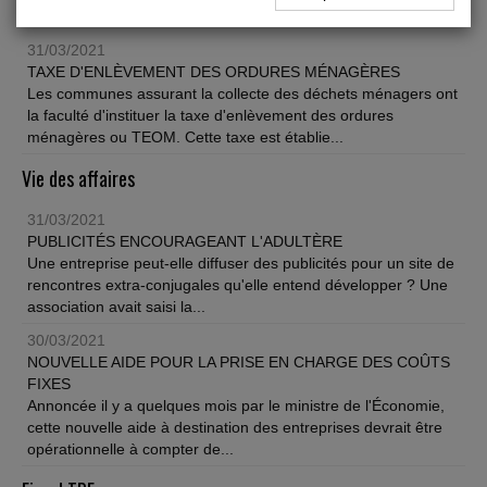
Fiscal TPE
31/03/2021
TAXE D'ENLÈVEMENT DES ORDURES MÉNAGÈRES
Les communes assurant la collecte des déchets ménagers ont
la faculté d'instituer la taxe d'enlèvement des ordures
ménagères ou TEOM. Cette taxe est établie...
Vie des affaires
31/03/2021
PUBLICITÉS ENCOURAGEANT L'ADULTÈRE
Une entreprise peut-elle diffuser des publicités pour un site de
rencontres extra-conjugales qu'elle entend développer ? Une
association avait saisi la...
30/03/2021
NOUVELLE AIDE POUR LA PRISE EN CHARGE DES COÛTS
FIXES
Annoncée il y a quelques mois par le ministre de l'Économie,
cette nouvelle aide à destination des entreprises devrait être
opérationnelle à compter de...