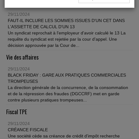
Social
29/11/2024
FAUT-IL INCLURE LES SOMMES ISSUES D'UN CET DANS
L'ASSIETTE DE CALCUL D'UN 13
Un syndicat reprochait à l'employeur d'avoir calculé le 13 La
requête du syndicat est rejetée par la cour d'appel. Une
décision approuvée par la Cour de...
Vie des affaires
29/11/2024
BLACK FRIDAY : GARE AUX PRATIQUES COMMERCIALES
TROMPEUSES
La direction générale de la concurrence, de la consommation
et de la répression des fraudes (DGCCRF) met en garde
contre plusieurs pratiques trompeuses...
Fiscal TPE
29/11/2024
CRÉANCE FISCALE
Une société cède sa créance de crédit d'impôt recherche