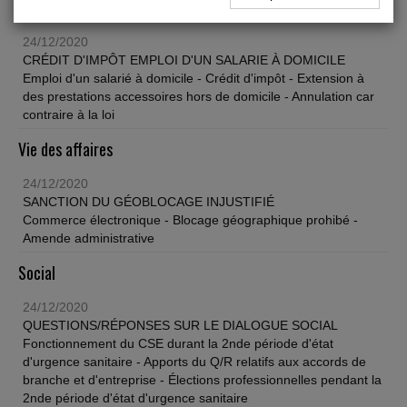
Fiscal TPE
24/12/2020
CRÉDIT D'IMPÔT EMPLOI D'UN SALARIE À DOMICILE
Emploi d'un salarié à domicile - Crédit d'impôt - Extension à
des prestations accessoires hors de domicile - Annulation car
contraire à la loi
Vie des affaires
24/12/2020
SANCTION DU GÉOBLOCAGE INJUSTIFIÉ
Commerce électronique - Blocage géographique prohibé -
Amende administrative
Social
24/12/2020
QUESTIONS/RÉPONSES SUR LE DIALOGUE SOCIAL
Fonctionnement du CSE durant la 2nde période d'état
d'urgence sanitaire - Apports du Q/R relatifs aux accords de
branche et d'entreprise - Élections professionnelles pendant la
2nde période d'état d'urgence sanitaire