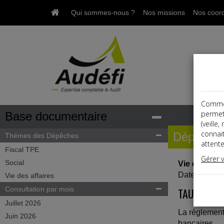
Qui sommes-nous ?
Nos missions
Nos coor
Comme t
permet
Base documentaire
(veille
connai
Dépêche
Thémes des Dépêches
attente
Fiscal TPE
Gérer 
Social
Vie des affa
Date: 2022-
Vie des affaires
Consultation par mois
TAUX DE L'
Juillet 2026
La réglement
Juin 2026
bancaires.