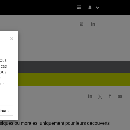
r
j
×
vous
nces
vous
os
ns.
j
a
b
inuez
hysiques ou morales, uniquement pour leurs découverts