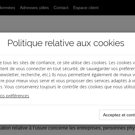
données
Adresses utiles
Contact
Espace client
Politique relative aux cookies
ous les sites de confiance, ce site utilise des cookies. Les cookies 
tent de vous connecter en tout sécurité, de sauvegarder vos préfére
, newsletter, recherche, etc.). Ils nous permettent également de mieux 
tre pour mieux vous servir et vous proposer des services adaptés à v
s
s. Vous conserverez toujours le contrôle des cookies que nous utiliso
vos préférences
ires
04-11
er
USURE AU 1
AVRIL 2022
Acceptez et cont
ation relative à l'usure concerne les entreprises, personnes p