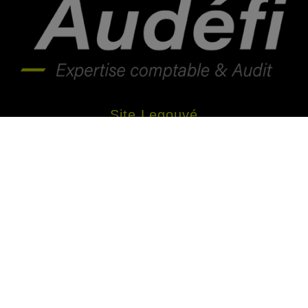
Site Legouvé
4 rue Legouvé 87000 Limoges
05 55 32 50 32
Site Romanet
16 rue Bernard Lathière 87000 Limoges
05 55 32 22 81
Suivez-nous