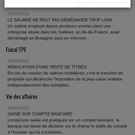
Social
29/04/2022
LE SALARIÉ NE PEUT PAS DÉMÉNAGER TROP LOIN
Un salarié employé depuis plusieurs années dans une
entreprise située dans les Yvelines, en Ile-de-France, avait
déménagé en Bretagne sans en informer...
Fiscal TPE
29/04/2022
ANNULATION D'UNE VENTE DE TITRES
En cas de cession de valeurs mobilières, c'est le transfert de
propriété qui déclenche l'imposition de la plus-value réalisée
indépendamment des modalités...
Vie des affaires
29/04/2022
SAISIE SUR COMPTE BANCAIRE
Lorsqu'une saisie est pratiquée sur un compte bancaire, la
banque est tenue de déclarer sur le champ le solde du compte
à l'huissier qui lui a transmis...