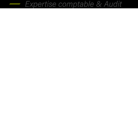
Site Legouvé
4 rue Legouvé 87000 Limoges
05 55 32 50 32
Site Romanet
16 rue Bernard Lathière 87000 Limoges
05 55 32 22 81
Suivez-nous