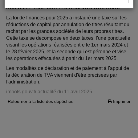
NOUVELLE TAXE SUR LES RACHATS D'ACTIONS
La loi de finances pour 2025 a instauré une taxe sur les
réductions de capital par annulation de titres résultant du
rachat par les grandes sociétés de leurs propres titres.
Cette taxe se décompose en deux taxes, l'une ponctuelle
visant les opérations réalisées entre le 1er mars 2024 et
le 28 février 2025, et la seconde qui est pérenne et vise
les opérations effectuées à partir du 1er mars 2025.
Les modalités de déclaration et de paiement à l'appui de
la déclaration de TVA viennent d'être précisées par
l'administration.
impots.gouv.fr actualité du 11 avril 2025
Retourner à la liste des dépêches
Imprimer