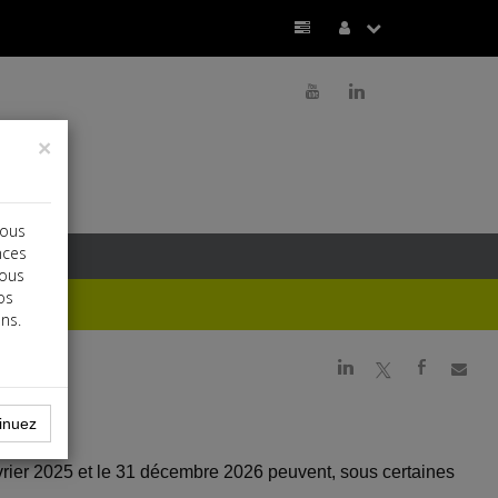
r
j
×
vous
nces
vous
os
ns.
j
a
b
inuez
vrier 2025 et le 31 décembre 2026 peuvent, sous certaines