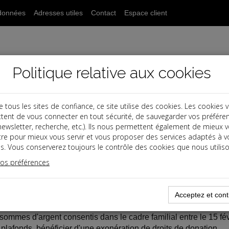
données
Adresses utiles
Contact
Espace client
Politique relative aux cookies
ous les sites de confiance, ce site utilise des cookies. Les cookies 
tent de vous connecter en tout sécurité, de sauvegarder vos préfére
, newsletter, recherche, etc.). Ils nous permettent également de mieux 
tre pour mieux vous servir et vous proposer des services adaptés à v
s
s. Vous conserverez toujours le contrôle des cookies que nous utiliso
vos préférences
10-01
LIAUX DE SOMMES D'ARGENT
Acceptez et cont
sommes d'argent consentis dans le cadre familial entre le 15 fé
 plafonds, bénéficier d'une exonération de droits de donation.